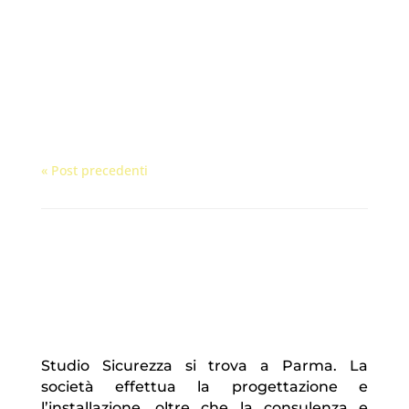
autorizzati? La lettura targhe è
infatti una tecnologia matura che
permette di automatizzare...
« Post precedenti
Studio Sicurezza si trova a Parma. La
società effettua la progettazione e
l’installazione, oltre che la consulenza e